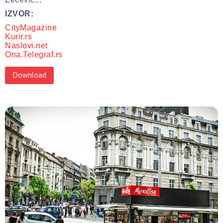
IZVOR:
CityMagazine
Kurir.rs
Naslovi.net
Ona.Telegraf.rs
Download