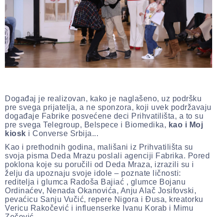
Događaj je realizovan, kako je naglašeno, uz podršku
pre svega prijatelja, a ne sponzora, koji uvek podržavaju
događaje Fabrike posvećene deci Prihvatilišta, a to su
pre svega Telegroup, Belspece i Biomedika,
kao i Moj
kiosk
i Converse Srbija...
Kao i prethodnih godina, mališani iz Prihvatilišta su
svoja pisma Deda Mrazu poslali agenciji Fabrika. Pored
poklona koje su poručili od Deda Mraza, izrazili su i
želju da upoznaju svoje idole – poznate ličnosti:
reditelja i glumca Radoša Bajiać , glumce Bojanu
Ordinaćev, Nenada Okanovića, Anju Alač Josifovski,
pevaćicu Sanju Vučić, repere Nigora i Đusa, kreatorku
Vericu Rakočević i influenserke Ivanu Korab i Mimu
Zečević...