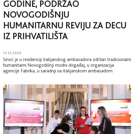
GODINE, PODRŽAO
NOVOGODIŠNJU
HUMANITARNU REVIJU ZA DECU
IZ PRIHVATILIŠTA
13.12.2024.
Sinoć je u rezidenciji italijanskog ambasadora održan tradicionalni
humanitarni Novogodišnji modni događaj, u organizacija
agencije Fabrika, u saradnji sa italijanskom ambasadom.