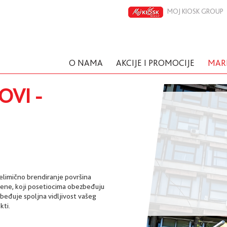
MOJ KIOSK GROUP
O NAMA
AKCIJE I PROMOCIJE
MAR
VI -
delimično brendiranje površina
mene, koji posetiocima obezbeđuju
eđuje spoljna vidljivost vašeg
kti.