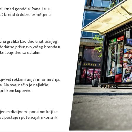
li iznad gondola. Paneli su u
aš brend ili dobro osmišljena
na grafika kao deo unutrašnjeg
 dodatno prisustvo vašeg brenda u
aket zajedno sa ostalim
iv vid reklamiranja i informisanja.
a. Na ovaj način je najlakše
 prilikom kupovine.
ljenim dizajnom i porukom koji se
c postaje i potencijalni korisnik