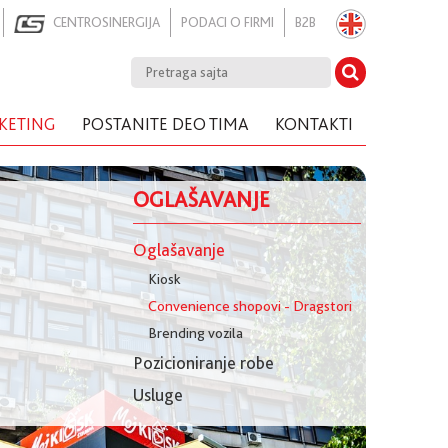
CENTROSINERGIJA
PODACI O FIRMI
B2B
KETING
POSTANITE DEO TIMA
KONTAKTI
OGLAŠAVANJE
Oglašavanje
Kiosk
Convenience shopovi - Dragstori
Brending vozila
Pozicioniranje robe
Usluge