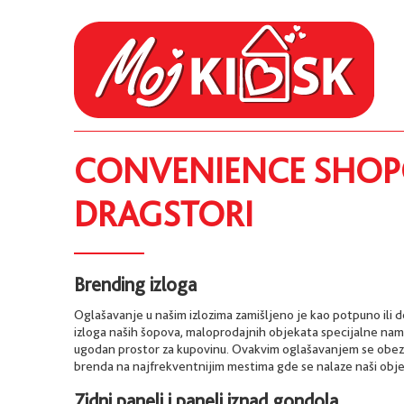
CONVENIENCE SHOPO
DRAGSTORI
Brending izloga
Oglašavanje u našim izlozima zamišljeno je kao potpuno ili 
izloga naših šopova, maloprodajnih objekata specijalne na
ugodan prostor za kupovinu. Ovakvim oglašavanjem se obezb
brenda na najfrekventnijim mestima gde se nalaze naši obje
Zidni paneli i paneli iznad gondola