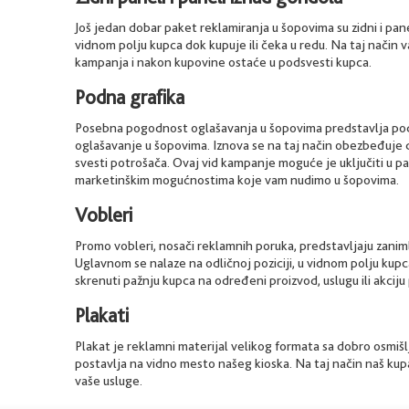
Još jedan dobar paket reklamiranja u šopovima su zidni i pane
vidnom polju kupca dok kupuje ili čeka u redu. Na taj način v
kampanja i nakon kupovine ostaće u podsvesti kupca.
Podna grafika
Posebna pogodnost oglašavanja u šopovima predstavlja pod
oglašavanje u šopovima. Iznova se na taj način obezbeđuje
svesti potrošača. Ovaj vid kampanje moguće je uključiti u p
marketinškim mogućnostima koje vam nudimo u šopovima.
Vobleri
Promo vobleri, nosači reklamnih poruka, predstavljaju zanimlj
Uglavnom se nalaze na odličnoj poziciji, u vidnom polju kupc
skrenuti pažnju kupca na određeni proizvod, uslugu ili akciju
Plakati
Plakat je reklamni materijal velikog formata sa dobro osmiš
postavlja na vidno mesto našeg kioska. Na taj način naš kupa
vaše usluge.