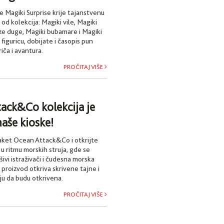
 Magiki Surprise krije tajanstvenu
e od kolekcija: Magiki vile, Magiki
eze duge, Magiki bubamare i Magiki
 figuricu, dobijate i časopis pun
iča i avantura.
PROČITAJ VIŠE
ack&Co kolekcija je
naše kioske!
aket Ocean Attack&Co i otkrijte
a u ritmu morskih struja, gde se
ivi istraživači i čudesna morska
 proizvod otkriva skrivene tajne i
ju da budu otkrivena.
PROČITAJ VIŠE