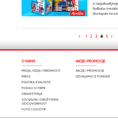
o najuzbudljivi
fudbala i nezab
dostupan na svi
1
2
3
4
5
O NAMA
AKCIJE I PROMOCIJE
MISIJA, VIZIJA I VREDNOSTI
AKCIJE I PROMOCIJE
PRESS
IZDVAJAMO IZ PONUDE
POLITIKA KVALITETA
PODACI O FIRMI
OBAVEŠTENJA
SOCIJALNA I DRUŠTVENA
ODGOVORNOST
FOTO I LOGOTIP