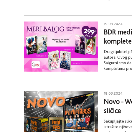
19.03.2024.
BDR medi
komplete 
Dragi ljubitelji 
autora. Ovog pu
Saigurni smo da
kompletima pron
18.03.2024.
Novo - Wo
sličice
Sakupljajte slik
istražite njihov