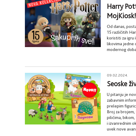
Harry Pott
MojKiosk!
Od danas, posta
15 različitih Ha
koristiti za igru
likovima jedne 
modernog doba
09.02.2024.
Seoske živo
U pitanju je nov
zabavnim inform
prelepim figuric
Broj za brojem, 
pilićima, bikom
i izvanrednim ok
uvek nove avan