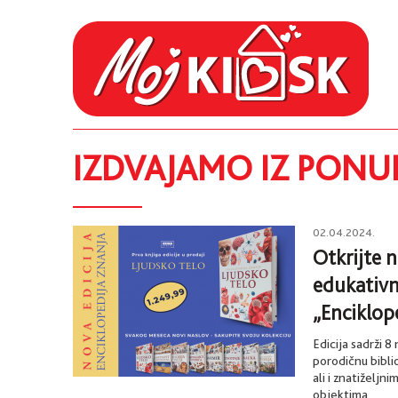
IZDVAJAMO IZ PONU
02.04.2024.
Otkrijte n
edukativn
„Enciklope
Edicija sadrži 8
porodičnu bibli
ali i znatiželjn
objektima.