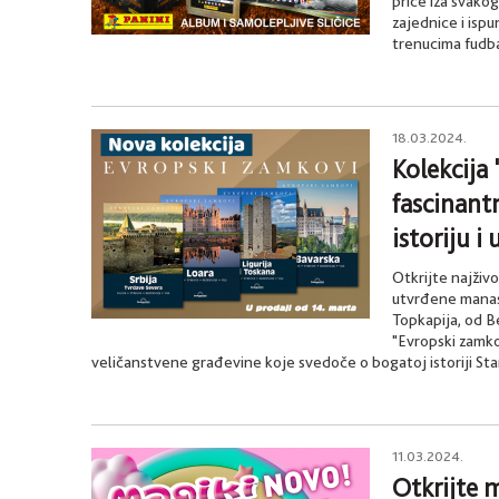
priče iza svako
zajednice i ispu
trenucima fudba
18.03.2024.
Kolekcija
fascinant
istoriju i
Otkrijte najživo
utvrđene manas
Topkapija, od B
"Evropski zamko
veličanstvene građevine koje svedoče o bogatoj istoriji St
11.03.2024.
Otkrijte m