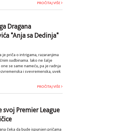
PROČITAJ VIŠE
ga Dragana
ća "Anja sa Dedinja"
 je priča o intrigama, razaranjima
ćnim sudbinama. Iako ne šalje
 one se same nameću, pa je radnja
zvremenska i svevremenska, uvek
PROČITAJ VIŠE
e svoj Premier League
ičice
ana čeka da bude ispunjen pričama