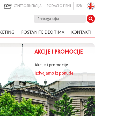
CENTROSINERGIJA
PODACI O FIRMI
B2B
KETING
POSTANITE DEO TIMA
KONTAKTI
AKCIJE I PROMOCIJE
Akcije i promocije
Izdvajamo iz ponude