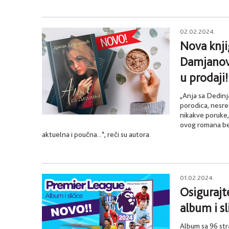
02.02.2024.
Nova knji
Damjanovi
u prodaji!
„Anja sa Dedinja
porodica, nesre
nikakve poruke,
ovog romana be
aktuelna i poučna...“, reči su autora.
01.02.2024.
Osigurajt
album i sl
Album sa 96 str