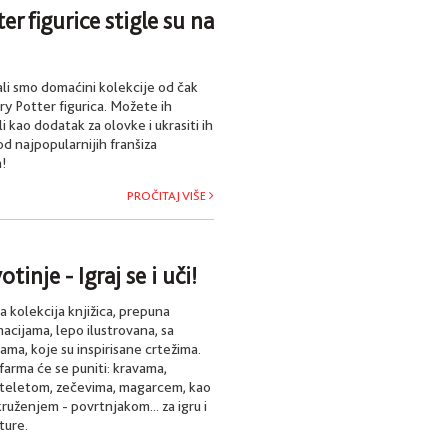
er figurice stigle su na
li smo domaćini kolekcije od čak
rry Potter figurica. Možete ih
 ili kao dodatak za olovke i ukrasiti ih
od najpopularnijih franšiza
!
PROČITAJ VIŠE
tinje - Igraj se i uči!
a kolekcija knjižica, prepuna
acijama, lepo ilustrovana, sa
ama, koje su inspirisane crtežima.
farma će se puniti: kravama,
, teletom, zečevima, magarcem, kao
ruženjem - povrtnjakom... za igru i
ture.