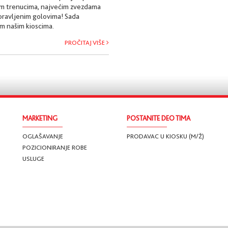
jim trenucima, najvećim zvezdama
oravljenim golovima! Sada
m našim kioscima.
PROČITAJ VIŠE
MARKETING
POSTANITE DEO TIMA
OGLAŠAVANJE
PRODAVAC U KIOSKU (M/Ž)
POZICIONIRANJE ROBE
USLUGE