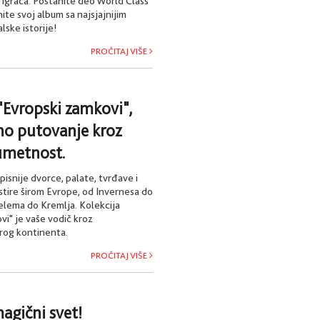
g igrača. Postanite deo World Class
nite svoj album sa najsjajnijim
lske istorije!
PROČITAJ VIŠE
 "Evropski zamkovi",
no putovanje kroz
 umetnost.
pisnije dvorce, palate, tvrđave i
tire širom Evrope, od Invernesa do
elema do Kremlja. Kolekcija
vi" je vaše vodič kroz
arog kontinenta.
PROČITAJ VIŠE
agični svet!