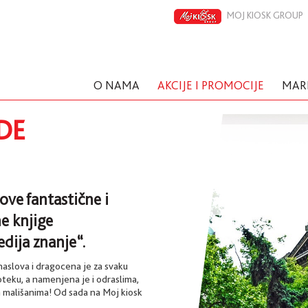
MOJ KIOSK GROUP
O NAMA
AKCIJE I PROMOCIJE
MAR
DE
ove fantastične i
e knjige
dija znanje“.
 naslova i dragocena je za svaku
oteku, a namenjena je i odraslima,
im mališanima! Od sada na Moj kiosk