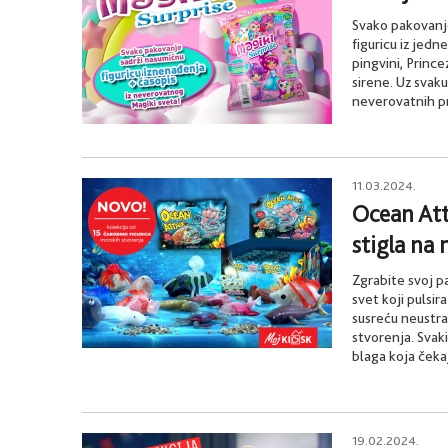
Svako pakovanje
figuricu iz jedn
pingvini, Princ
sirene. Uz svaku
neverovatnih pr
11.03.2024.
Ocean Att
stigla na 
Zgrabite svoj p
svet koji pulsir
susreću neustraš
stvorenja. Svaki
blaga koja čeka
19.02.2024.