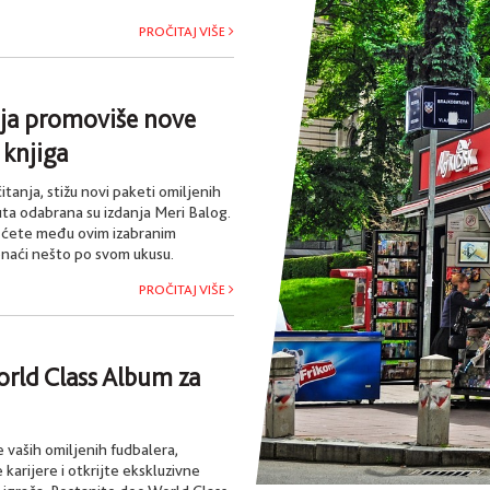
PROČITAJ VIŠE
ja promoviše nove
knjiga
čitanja, stižu novi paketi omiljenih
ta odabrana su izdanja Meri Balog.
 ćete među ovim izabranim
aći nešto po svom ukusu.
PROČITAJ VIŠE
rld Class Album za
e vaših omiljenih fudbalera,
e karijere i otkrijte ekskluzivne