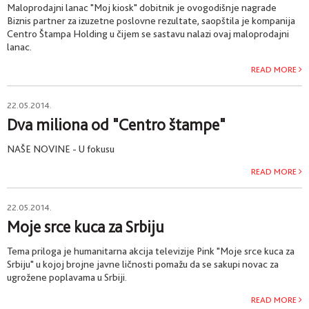
Maloprodajni lanac "Moj kiosk" dobitnik je ovogodišnje nagrade
Biznis partner za izuzetne poslovne rezultate, saopštila je kompanija
Centro Štampa Holding u čijem se sastavu nalazi ovaj maloprodajni
lanac.
READ MORE
22.05.2014.
Dva miliona od "Centro štampe"
NAŠE NOVINE - U fokusu
READ MORE
22.05.2014.
Moje srce kuca za Srbiju
Tema priloga je humanitarna akcija televizije Pink "Moje srce kuca za
Srbiju" u kojoj brojne javne ličnosti pomažu da se sakupi novac za
ugrožene poplavama u Srbiji.
READ MORE