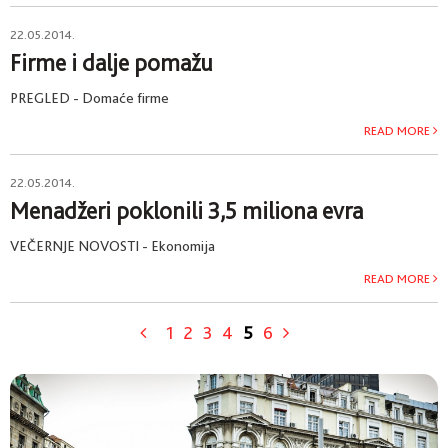
22.05.2014.
Firme i dalje pomažu
PREGLED - Domaće firme
READ MORE
22.05.2014.
Menadžeri poklonili 3,5 miliona evra
VEČERNJE NOVOSTI - Ekonomija
READ MORE
1
2
3
4
5
6